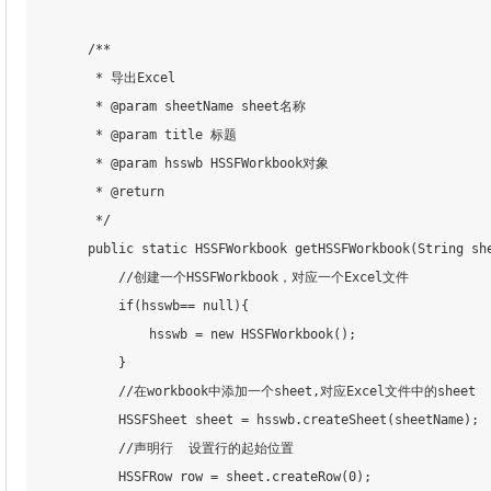
        /**

         * 导出Excel

         * @param sheetName sheet名称

         * @param title 标题

         * @param hsswb HSSFWorkbook对象

         * @return

         */

        public static HSSFWorkbook getHSSFWorkbook(String she
            //创建一个HSSFWorkbook，对应一个Excel文件

            if(hsswb== null){

                hsswb = new HSSFWorkbook();

            }

            //在workbook中添加一个sheet,对应Excel文件中的sheet

            HSSFSheet sheet = hsswb.createSheet(sheetName);

            //声明行  设置行的起始位置

            HSSFRow row = sheet.createRow(0);         
