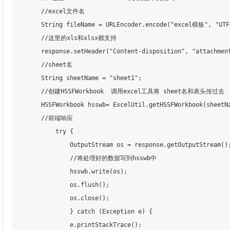
        //excel文件名

        String fileName = URLEncoder.encode("excel模板", "UTF-
        //这里的xls和xlsx都支持

        response.setHeader("Content-disposition", "attachment
        //sheet名

        String sheetName = "sheet1";

        //创建HSSFWorkbook  调用excel工具将 sheet名和表头传过去

        HSSFWorkbook hsswb= ExcelUtil.getHSSFWorkbook(sheetNa
        //前端响应

            try {

                OutputStream os = response.getOutputStream();
                //将处理好的数据写到hsswb中

                hsswb.write(os);

                os.flush();

                os.close();

                } catch (Exception e) {

                e.printStackTrace();
