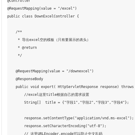
@Controller

@RequestMapping(value = "/excel")

public class DownExcelController {

    /**

     * 导出excel空的模板（只有要展示的表头）

     * @return

     */

    @RequestMapping(value = "/downexcel")

    @ResponseBody

    public void export( HttpServletResponse response) throws 
        //excel这里title根据自己的需求设置

        String[]  title = {"字段1","字段2","字段3","字段4"};

        response.setContentType("application/vnd.ms-excel");

        response.setCharacterEncoding("utf-8");

        // 这里URLEncoder.encode可以防止中文乱码
