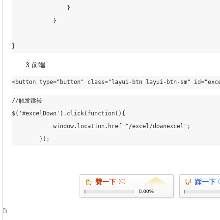
                }

            }

}
3.前端
<button type="button" class="layui-btn layui-btn-sm" id="ex
//触发跳转 

$('#excelDown').click(function(){

            window.location.href="/excel/downexcel";

        });
赞一下
(0)
踩一下
0.00%