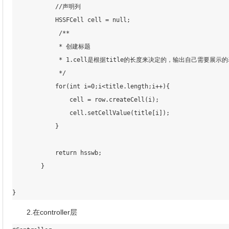
            //声明列

            HSSFCell cell = null;

             /**

             * 创建标题

             * 1.cell是根据title的长度来决定的，输出自己需要展示的
             */

            for(int i=0;i<title.length;i++){

                cell = row.createCell(i);

                cell.setCellValue(title[i]);

            }

            return hsswb;

        }

2.在controller层