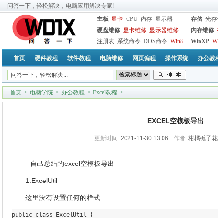
问答一下，轻松解决，电脑应用解决专家!
主板
显卡
CPU
内存
显示器
存储
光存
硬盘维修
显卡维修
显示器维修
内存维修
注册表
系统命令
DOS命令
Win8
WinXP
W
首页
硬件教程
软件教程
电脑维修
网页编程
操作系统
办公教
首页
>
电脑学院
>
办公教程
>
Excel教程
>
EXCEL空模板导出
更新时间:
2021-11-30 13:06
作者:
柑橘栀子花0
自己总结的excel空模板导出
1.ExcelUtil
这里没有设置任何的样式
public class ExcelUtil {
