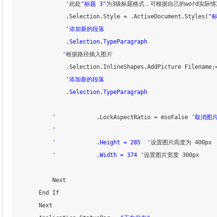
                '
此处
"标题 3"
为3级标题格式，可根据自己的word实际情
                .Selection.Style 
=
 .ActiveDocument.Styles
(
"标
'添加新的段落

                .Selection.TypeParagraph

               '
根据路径插入图片

                .Selection.InlineShapes.AddPicture Filename:
'添加新的段落

                .Selection.TypeParagraph

            '
            .LockAspectRatio 
=
 msoFalse 
'取消图
            '
'            .Height = 285  '
设置图片高度为 400px

'            .Width = 374 '
设置图片宽度 300px

            Next

        End If

        Next
