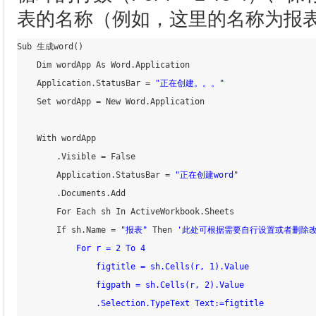
表的名称（例如，这里的名称为报
Sub 生成word
(
)
    Dim wordApp As Word.Application

    Application.StatusBar 
=
"正在创建。。。"
    Set wordApp 
=
 New Word.Application

    With wordApp

        .Visible 
=
 False

        Application.StatusBar 
=
"正在创建word"
        .Documents.Add

        For Each sh In ActiveWorkbook.Sheets

        If sh.Name 
=
"报表"
 Then 
'此处可根据需要自行设置或者删除改
            For r = 2 To 4

                figtitle = sh.Cells(r, 1).Value

                figpath = sh.Cells(r, 2).Value

                .Selection.TypeText Text:=figtitle
