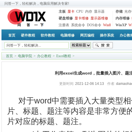
问答一下，轻松解决，电脑应用解决专家!
主板
显卡
CPU
内存
显示器
存储
光存
硬盘维修
显卡维修
显示器维修
内存维修
注册表
系统命令
DOS命令
Win8
WinXP
W
首页
硬件教程
软件教程
电脑维修
网页编程
操作系统
办公教
首页
>
电脑学院
>
办公教程
>
Excel教程
>
利用excel生成word，批量插入图片、
更新时间:
2021-12-06 14:13
作者:
damaoha
对于word中需要插入大量类型相
片、标题、题注等内容是非常方便的，
片对应的标题、题注。