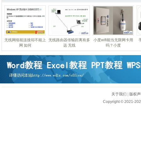
无线网络能连接却不能上
无线路由器传输距离有多
小度wifi能当无限网卡用
网 如何
远 无线
吗？小度
关于我们
|
版权声
Copyright © 2021-202