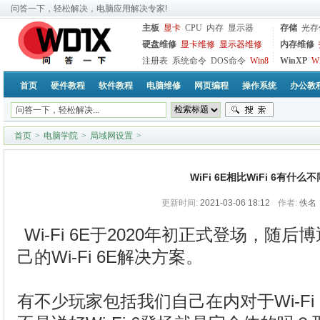
问答一下，轻松解决，电脑应用解决专家!
主板
显卡
CPU
内存
显示器
存储
光存
硬盘维修
显卡维修
显示器维修
内存维修
注册表
系统命令
DOS命令
Win8
WinXP
W
首页
硬件教程
软件教程
电脑维修
网页编程
操作系统
办公教
首页
>
电脑学院
>
局域网设置
>
WiFi 6E相比WiFi 6有什么不
更新时间:
2021-03-06 18:12
作者:
佚名
Wi-Fi 6E于2020年初正式登场，随
己的Wi-Fi 6E解决方案。
有不少玩家包括我们自己在内对于Wi-Fi