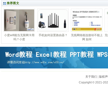
推荐图文
小度wifi能当无限网卡用
手机如何设置路由器？
无线网络能连接却不能上
无
吗？小度
网 如何
关于我们
|
版权声
Copyright © 2021-202